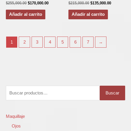
$
255,000.00
$
170,000.00
$
215,000.00
$
135,000.00
Añadir al carrito
Añadir al carrito
1
2
3
4
5
6
7
→
B
Buscar
u
s
c
Maquillaje
a
Ojos