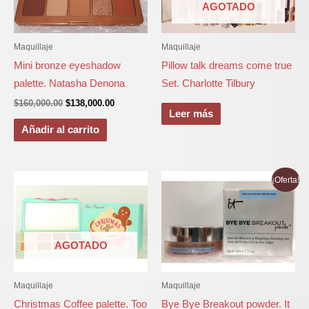
AGOTADO
Maquillaje
Maquillaje
Mini bronze eyeshadow
Pillow talk dreams come true
palette. Natasha Denona
Set. Charlotte Tilbury
$
160,000.00
$
138,000.00
Leer más
Añadir al carrito
El
El
¡Oferta!
precio
precio
original
actual
era:
es:
$200,000.00.
$100,000.00
AGOTADO
Maquillaje
Maquillaje
Christmas Coffee palette. Too
Bye Bye Breakout powder. It