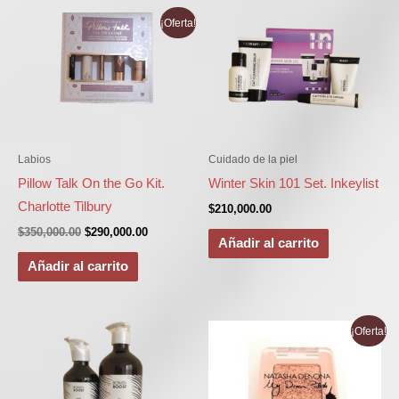
El
El
¡Oferta!
precio
precio
original
actual
era:
es:
$350,000.00.
$290,000.00.
Labios
Cuidado de la piel
Pillow Talk On the Go Kit.
Winter Skin 101 Set. Inkeylist
Charlotte Tilbury
$
210,000.00
$
350,000.00
$
290,000.00
Añadir al carrito
Añadir al carrito
El
El
¡Oferta!
precio
precio
original
actual
era:
es:
$120,000.00.
$50,000.00.