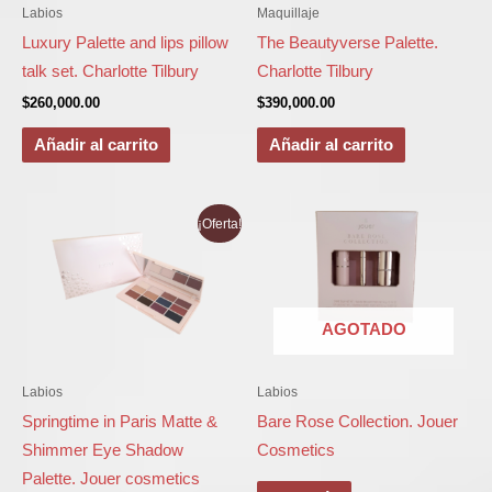
Labios
Maquillaje
Luxury Palette and lips pillow
The Beautyverse Palette.
talk set. Charlotte Tilbury
Charlotte Tilbury
$
260,000.00
$
390,000.00
Añadir al carrito
Añadir al carrito
El
El
¡Oferta!
precio
precio
original
actual
era:
es:
$163,000.00.
$82,000.00.
AGOTADO
Labios
Labios
Springtime in Paris Matte &
Bare Rose Collection. Jouer
Shimmer Eye Shadow
Cosmetics
Palette. Jouer cosmetics