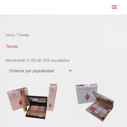
Ir
Men
al
princ
contenido
Ordenado
Inicio
/ Tienda
por
popularidad
Tienda
Mostrando 1–50 de 343 resultados