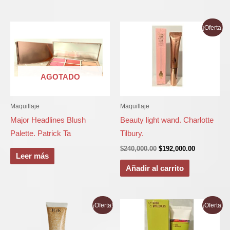
El
El
¡Oferta!
precio
precio
original
actual
era:
es:
$240,000.00.
$192,000.00
AGOTADO
Maquillaje
Maquillaje
Major Headlines Blush
Beauty light wand. Charlotte
Palette. Patrick Ta
Tilbury.
$
240,000.00
$
192,000.00
Leer más
Añadir al carrito
El
El
El
El
¡Oferta!
¡Oferta!
precio
precio
precio
precio
original
actual
original
actual
era:
es:
era:
es: