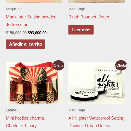
Maquillaje
Maquillaje
Magic star Setting powder.
Blush Bouquet. Jouer.
Jeffree star
Leer más
$
150,000.00
$
93,000.00
Añadir al carrito
El
El
El
El
¡Oferta!
¡Oferta!
precio
precio
precio
precio
original
actual
original
actual
era:
es:
era:
es:
$255,000.00.
$170,000.00.
$215,000.00.
$135,000.00
Labios
Maquillaje
Mini hot lips charms.
All Nighter Waterproof Setting
Charlotte Tilbury
Powder. Urban Decay