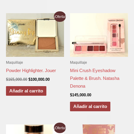
El
El
¡Oferta!
precio
precio
original
actual
era:
es:
$165,000.00.
$100,000.00.
Maquillaje
Maquillaje
Powder Highlighter. Jouer
Mini Crush Eyeshadow
Palette & Brush. Natasha
$
165,000.00
$
100,000.00
Denona
Añadir al carrito
$
145,000.00
Añadir al carrito
El
El
¡Oferta!
precio
precio