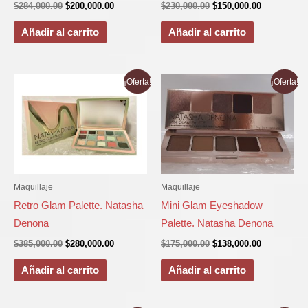
$
284,000.00
$
200,000.00
$
230,000.00
$
150,000.00
Añadir al carrito
Añadir al carrito
El
El
El
El
¡Oferta!
¡Oferta!
precio
precio
precio
precio
original
actual
original
actual
era:
es:
era:
es:
$385,000.00.
$280,000.00.
$175,000.00.
$138,000.00
Maquillaje
Maquillaje
Retro Glam Palette. Natasha
Mini Glam Eyeshadow
Denona
Palette. Natasha Denona
$
385,000.00
$
280,000.00
$
175,000.00
$
138,000.00
Añadir al carrito
Añadir al carrito