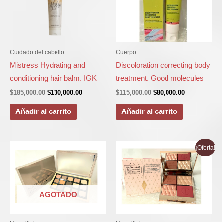
$185,000.00.
$130,000.00.
$115,000.00.
$80,000.00.
Cuidado del cabello
Cuerpo
Mistress Hydrating and
Discoloration correcting body
conditioning hair balm. IGK
treatment. Good molecules
$
185,000.00
$
130,000.00
$
115,000.00
$
80,000.00
Añadir al carrito
Añadir al carrito
El
El
¡Oferta!
precio
precio
original
actual
era:
es:
$415,000.00.
$375,000.00
AGOTADO