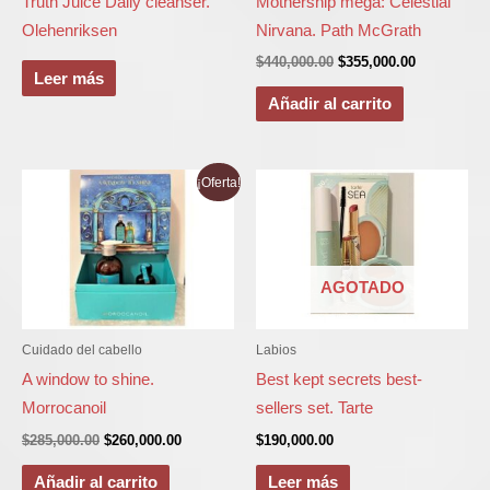
Truth Juice Daily cleanser.
Mothership mega: Celestial
Olehenriksen
Nirvana. Path McGrath
$
440,000.00
$
355,000.00
Leer más
Añadir al carrito
El
El
¡Oferta!
precio
precio
original
actual
era:
es:
$285,000.00.
$260,000.00.
AGOTADO
Cuidado del cabello
Labios
A window to shine.
Best kept secrets best-
Morrocanoil
sellers set. Tarte
$
285,000.00
$
260,000.00
$
190,000.00
Añadir al carrito
Leer más