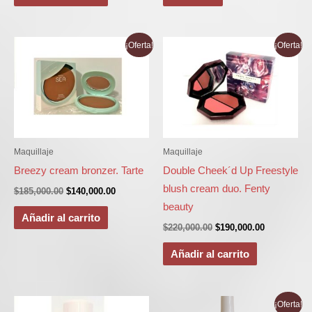
El
El
El
El
¡Oferta!
¡Oferta!
precio
precio
precio
precio
original
actual
original
actual
era:
es:
era:
es:
$185,000.00.
$140,000.00.
$220,000.00.
$190,000.00
Maquillaje
Maquillaje
Breezy cream bronzer. Tarte
Double Cheek´d Up Freestyle
blush cream duo. Fenty
$
185,000.00
$
140,000.00
beauty
Añadir al carrito
$
220,000.00
$
190,000.00
Añadir al carrito
El
El
¡Oferta!