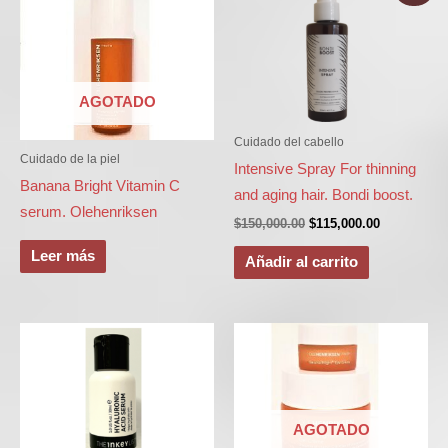
precio
precio
original
actual
era:
es:
$150,000.00.
$115,000.00
AGOTADO
Cuidado del cabello
Cuidado de la piel
Intensive Spray For thinning
Banana Bright Vitamin C
and aging hair. Bondi boost.
serum. Olehenriksen
$
150,000.00
$
115,000.00
Leer más
Añadir al carrito
AGOTADO