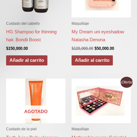
Cuidado del cabello
Maquillaje
HG Shampoo for thinning
My Dream uni eyeshadow
hair. Bondii Boost
Natasha Denona
$
150,000.00
$
120,000.00
$
50,000.00
Añadir al carrito
Añadir al carrito
El
El
¡Oferta!
precio
precio
original
actual
era:
es:
$440,000.00.
$355,000.00
AGOTADO
Cuidado de la piel
Maquillaje