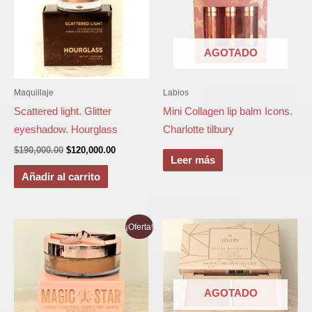
original
actual
era:
es:
$190,000.00.
$120,000.00.
AGOTADO
Maquillaje
Labios
Scattered light. Glitter
Mini Collagen lip balm Icons.
eyeshadow. Hourglass
Charlotte tilbury
$
190,000.00
$
120,000.00
Leer más
Añadir al carrito
El
El
¡Oferta!
precio
precio
original
actual
era:
es:
$150,000.00.
$93,000.00.
AGOTADO