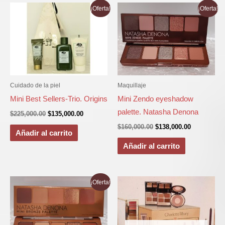
El
El
El
El
¡Oferta!
¡Oferta!
precio
precio
precio
precio
original
actual
original
actual
era:
es:
era:
es:
$225,000.00.
$135,000.00.
$160,000.00.
$138,000.00
Cuidado de la piel
Maquillaje
Mini Best Sellers-Trio. Origins
Mini Zendo eyeshadow
palette. Natasha Denona
$
225,000.00
$
135,000.00
$
160,000.00
$
138,000.00
Añadir al carrito
Añadir al carrito
El
El
¡Oferta!
precio
precio
original
actual
era:
es:
$160,000.00.
$138,000.00.