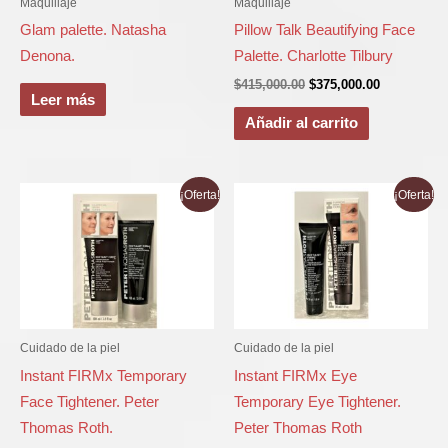
Maquillaje
Maquillaje
Glam palette. Natasha
Pillow Talk Beautifying Face
Denona.
Palette. Charlotte Tilbury
$
415,000.00
$
375,000.00
Leer más
Añadir al carrito
El
El
El
El
¡Oferta!
¡Oferta!
precio
precio
precio
precio
original
actual
original
actual
era:
es:
era:
es:
$284,000.00.
$200,000.00.
$230,000.00.
$150,000.00
Cuidado de la piel
Cuidado de la piel
Instant FIRMx Temporary
Instant FIRMx Eye
Face Tightener. Peter
Temporary Eye Tightener.
Thomas Roth.
Peter Thomas Roth