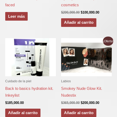
faced
cosmetics
$
200,000.00
$
100,000.00
Leer más
Añadir al carrito
El
El
¡Oferta!
precio
precio
original
actual
era:
es:
$365,000.00.
$200,000.00
Cuidado de la piel
Labios
Back to basics hydration kit.
Smokey Nude Glow Kit.
Inkeylist
Nudestix
$
185,000.00
$
365,000.00
$
200,000.00
Añadir al carrito
Añadir al carrito