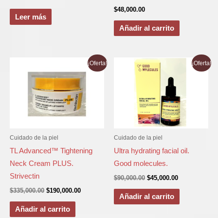
$
48,000.00
Leer más
Añadir al carrito
El
El
El
El
¡Oferta!
¡Oferta!
precio
precio
precio
precio
original
actual
original
actual
era:
es:
era:
es:
$335,000.00.
$190,000.00.
$90,000.00.
$45,000.00.
Cuidado de la piel
Cuidado de la piel
TL Advanced™ Tightening
Ultra hydrating facial oil.
Neck Cream PLUS.
Good molecules.
Strivectin
$
90,000.00
$
45,000.00
$
335,000.00
$
190,000.00
Añadir al carrito
Añadir al carrito