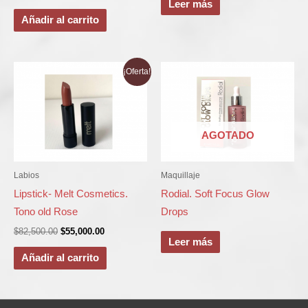
Leer más
Añadir al carrito
El
El
¡Oferta!
precio
precio
original
actual
era:
es:
$82,500.00.
$55,000.00.
AGOTADO
Labios
Maquillaje
Lipstick- Melt Cosmetics.
Rodial. Soft Focus Glow
Tono old Rose
Drops
$
82,500.00
$
55,000.00
Leer más
Añadir al carrito