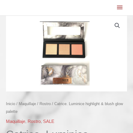
Ir
Men
al
princ
contenido
Inicio
/
Maquillaje
/
Rostro
/ Catrice. Luminice highlight & blush glow
palette
Maquillaje
,
Rostro
,
SALE