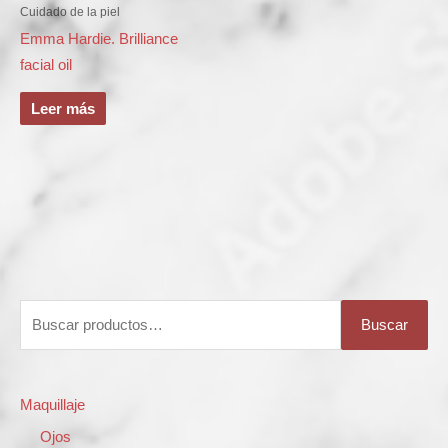
Cuidado de la piel
Emma Hardie. Brilliance
facial oil
Leer más
B
Buscar
u
s
c
Maquillaje
a
Ojos