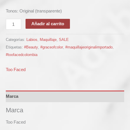
Tonos: Original (transparente)
Añadir al carrito
Categorías:
Labios
,
Maquillaje
,
SALE
Etiquetas:
#Beauty
,
#graceofcolor
,
#maquillajeoriginalimportado
,
#toofacedcolombia
Too Faced
Marca
Marca
Too Faced