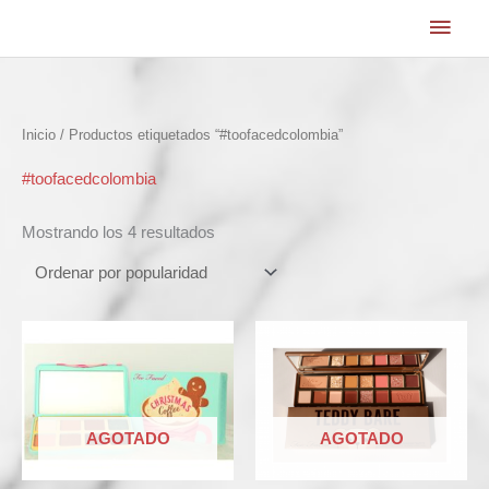
Ir
Men
al
princ
contenido
Ordenado
Inicio
/ Productos etiquetados “#toofacedcolombia”
por
popularidad
#toofacedcolombia
Mostrando los 4 resultados
AGOTADO
AGOTADO