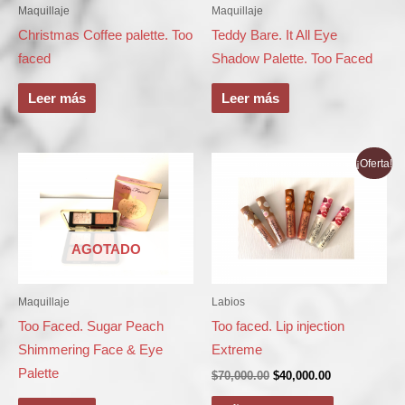
Maquillaje
Maquillaje
Christmas Coffee palette. Too
Teddy Bare. It All Eye
faced
Shadow Palette. Too Faced
Leer más
Leer más
El
El
¡Oferta!
precio
precio
original
actual
era:
es:
$70,000.00.
$40,000.00.
AGOTADO
Maquillaje
Labios
Too Faced. Sugar Peach
Too faced. Lip injection
Shimmering Face & Eye
Extreme
Palette
$
70,000.00
$
40,000.00