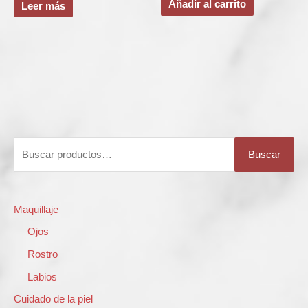
Añadir al carrito
Leer más
B
Buscar
u
s
c
Maquillaje
a
Ojos
r
Rostro
p
Labios
o
Cuidado de la piel
r